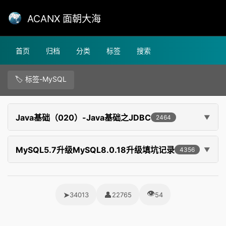
ACANX 面朝大海
首页
归档
分类
标签
搜索
🏷️ 标签-MySQL
Java基础（020）-Java基础之JDBC
2464
MySQL5.7升级MySQL8.0.18升级填坑记录
4356
👁
➤
👤
34013
22765
54