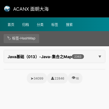
ACANX 面朝大海
首页
归档
分类
标签
搜索
🏷️ 标签-HashMap
Java基础（013）-Java-集合之Map
2363
👁
➤
👤
34099
22846
16