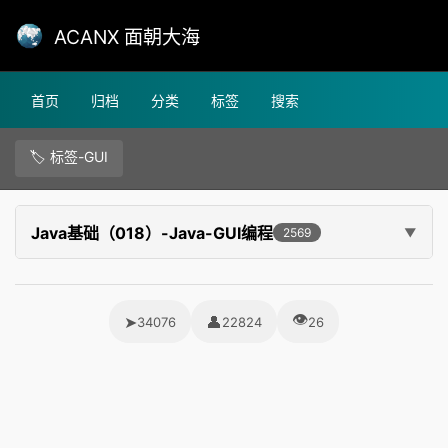
ACANX 面朝大海
首页
归档
分类
标签
搜索
🏷️ 标签-GUI
Java基础（018）-Java-GUI编程
2569
👁
➤
👤
34076
22824
26