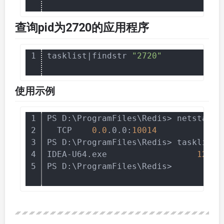
查询pid为2720的应用程序
1
tasklist|findstr 
"2720"
使用示例
1
PS D:\ProgramFiles\Redis> netstat -
2
  TCP    
0.0
.0.0:
10014
0.0
3
PS D:\ProgramFiles\Redis> tasklist|
4
IDEA-U64.exe                  
1272
 
5