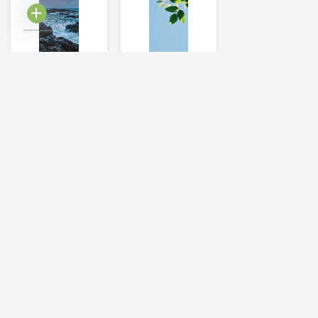
新
2019-04-13T16:55:18创建
推荐文章的分类
×
575字
SpringBoot中使用Fast
Windows系统