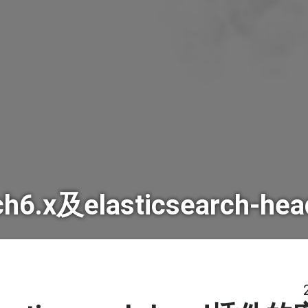
arch6.x及elasticsearch