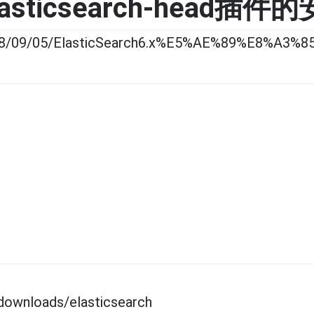
elasticsearch-head插件
18/09/05/ElasticSearch6.x%E5%AE%89%E8%A3%8
wnloads/elasticsearch