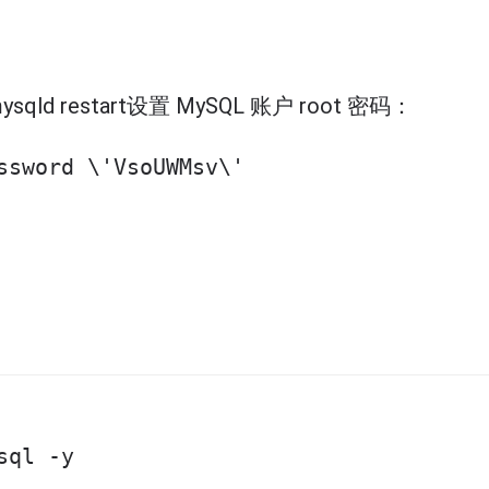
qld restart设置 MySQL 账户 root 密码：
ssword \'VsoUWMsv\'
sql -y