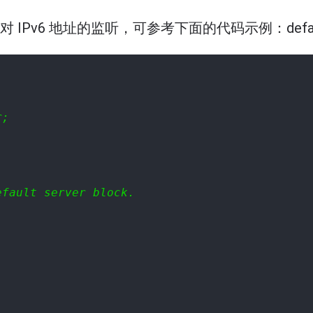
onf，去除对 IPv6 地址的监听，可参考下面的代码示例：defaul
r;    
efault server block.    
   
