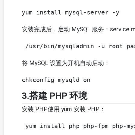
yum install mysql-server -y
安装完成后，启动 MySQL 服务：service mys
 /usr/bin/mysqladmin -u root pa
将 MySQL 设置为开机自动启动：
chkconfig mysqld on
3.搭建 PHP 环境
安装 PHP使用 yum 安装 PHP：
 yum install php php-fpm php-my