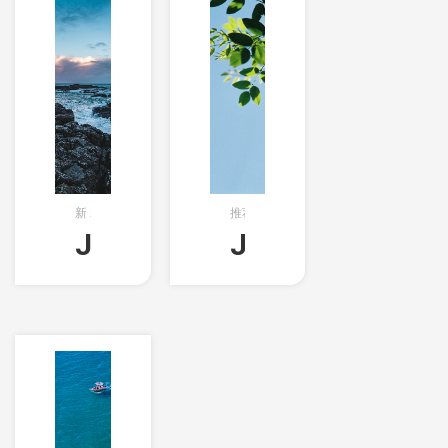
新
2018-05-21T09:26:33创建
推荐文章的分类
×
575字
Java基础（017）-Java-
Java