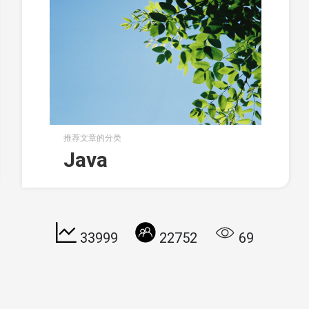
推荐文章的分类
a中的锁
Java
33999
22752
69
©
2015-2021 blog.acanx.com
Powered by
ACANX
. Theme idea from
Card