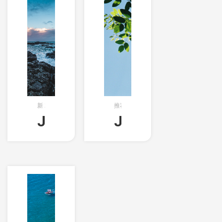
新
2018-05-21T09:26:33创建
推荐文章的分类
×
575字
Java基础（020）-Java基
Java