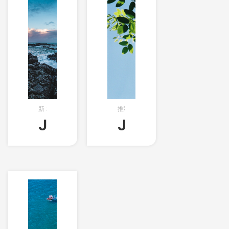
新
2018-05-21T09:26:31创建
推荐文章的分类
×
575字
Java基础（012）-Java-集
Java