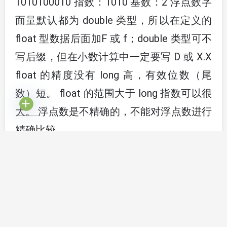
1010100010 指数：1010 基数：2 浮点数字
面量默认都为 double 类型，所以在定义的
float 型数据后面加F 或 f；double 类型可不
写后缀，但在小数计算中一定要写 D 或 X.X
float 的精度没有 long 高，有效位数（尾
数）短。 float 的范围大于 long 指数可以很
大。 浮点数是不精确的，不能对浮点数进行
精确比较。
char型
：字符类型(char)：char：16 位，是
整数类型，用单引号括起来的 1 个字符（可
以是一个中文字符），使用 Unicode 码代表
字符，0~2^16-1（65535） 。 注意事项：
不能为 0个字符。 转义字符：\n 换行 \r 回